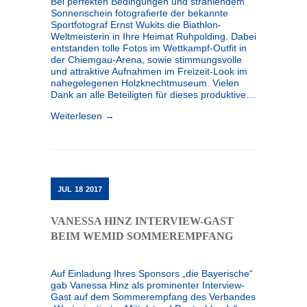
Bei perfekten Bedingungen und strahlendem
Sonnenschein fotografierte der bekannte
Sportfotograf Ernst Wukits die Biathlon-
Weltmeisterin in Ihre Heimat Ruhpolding. Dabei
entstanden tolle Fotos im Wettkampf-Outfit in
der Chiemgau-Arena, sowie stimmungsvolle
und attraktive Aufnahmen im Freizeit-Look im
nahegelegenen Holzknechtmuseum. Vielen
Dank an alle Beteiligten für dieses produktive…
Weiterlesen →
JUL
18
2017
VANESSA HINZ INTERVIEW-GAST
BEIM WEMID SOMMEREMPFANG
Auf Einladung Ihres Sponsors „die Bayerische“
gab Vanessa Hinz als prominenter Interview-
Gast auf dem Sommerempfang des Verbandes