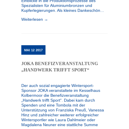
Einblicke in die Produktionsprozesse des
Spezialisten für Aluminiumbronzen und
Kupferlegierungen. Als kleines Dankeschön…
Weiterlesen →
MAI
12
2017
JOKA BENEFIZVERANSTALTUNG
„HANDWERK TRIFFT SPORT“
Der auch sozial engagierte Wintersport-
Sponsor JOKA veranstaltete im Kesselhaus
Kolbermoor die Benefizveranstaltung
„Handwerk trifft Sport“. Dabei kam durch
Spenden und eine Tombola mit der
Unterstützung von Franziska Preuß, Vanessa
Hinz und zahlreicher weiterer erfolgreicher
Wintersportler wie Laura Dahlmeier oder
Magdalena Neuner eine stattliche Summe