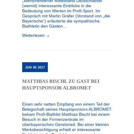
„Wertorientierter Mittelstand Deutschlands“
(wemid) interessante Einblicke in die
Bedeutung von Werten im Profi-Sport. Im
Gespräch mit Martin Gräfer (Vorstand von „die
Bayerische“) erläuterte die sympathische
Biathletin den Gästen…
Weiterlesen →
JUN
06
2017
MATTHIAS BISCHL ZU GAST BEI
HAUPTSPONSOR ALBROMET
Einen sehr netten Empfang von einem Teil der
Belegschaft seines Hauptsponsors ALBROMET
bekam Profi-Biathlet Matthias Bischl bei einem
Besuch in der Firmenzentrale im
oberbayerischen Geretsried. Bei einer kleinen
Werksbesichtigung erhielt er interessante