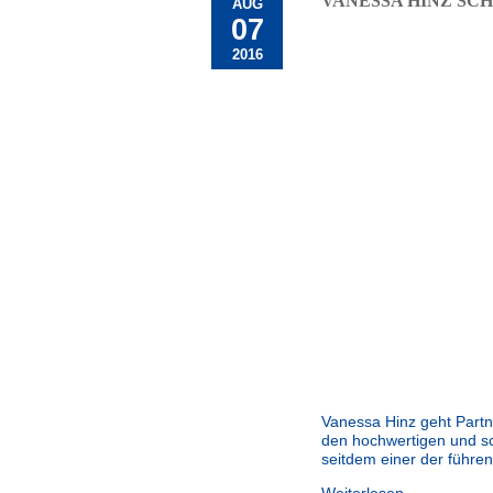
VANESSA HINZ SC
AUG
07
2016
Vanessa Hinz geht Part
den hochwertigen und s
seitdem einer der führen
Weiterlesen →