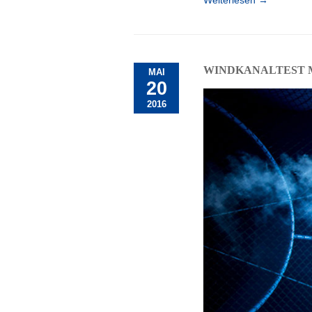
WINDKANALTEST M
MAI
20
2016