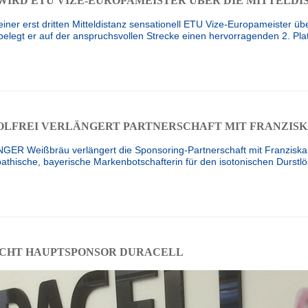
WIRD ETU VIZE-EUROPAMEISTER ÜBER DIE MITTELDI
einer erst dritten Mitteldistanz sensationell ETU Vize-Europameister übe
egt er auf der anspruchsvollen Strecke einen hervorragenden 2. P
LFREI VERLÄNGERT PARTNERSCHAFT MIT FRANZISKA
NGER Weißbräu verlängert die Sponsoring-Partnerschaft mit Franziska P
pathische, bayerische Markenbotschafterin für den isotonischen Durst
UCHT HAUPTSPONSOR DURACELL