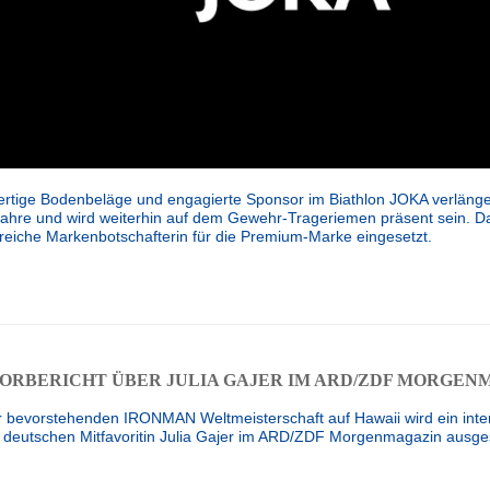
wertige Bodenbeläge und engagierte Sponsor im Biathlon JOKA verlänger
ahre und wird weiterhin auf dem Gewehr-Trageriemen präsent sein. Da
reiche Markenbotschafterin für die Premium-Marke eingesetzt.
ORBERICHT ÜBER JULIA GAJER IM ARD/ZDF MORGEN
r bevorstehenden IRONMAN Weltmeisterschaft auf Hawaii wird ein intere
deutschen Mitfavoritin Julia Gajer im ARD/ZDF Morgenmagazin ausges