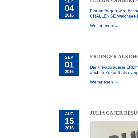
FLORIAN ANGERT 
SEP
04
Florian Angert wird bei s
2016
CHALLENGE Walchsee bel
Weiterlesen →
ERDINGER ALKOHO
SEP
01
Die Privatbrauerei ERDI
2016
auch in Zukunft als sym
Weiterlesen →
JULIA GAJER BES
AUG
15
2016